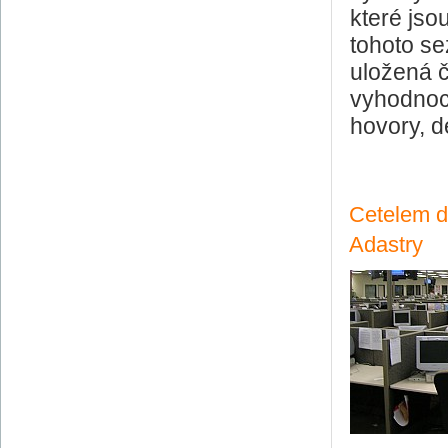
které js
tohoto s
uložená č
vyhodnoco
hovory, d
Cetelem d
Adastry