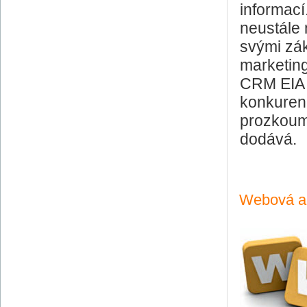
informací
neustále 
svými zák
marketing
CRM EIA 
konkurenc
prozkoum
dodává.
Webová ana