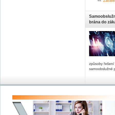
Začáte
<<
Samoobslužný
brána do zák
způsoby řešení j
sa­mo­ob­služ­né 