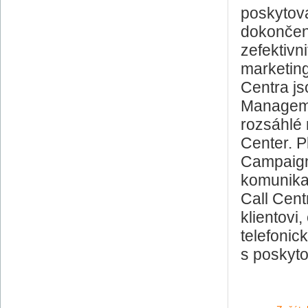
poskytov
dokončen 
zefektivn
marketing
Centra js
Manageme
rozsáhlé n
Center. P
Campaign
komunika
Call Cent
klientovi
telefonic
s poskyt