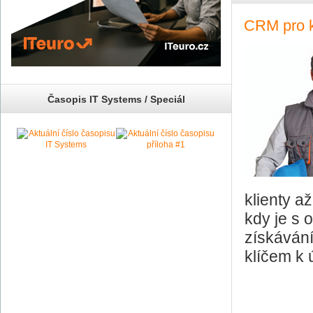
CRM pro k
Časopis IT Systems / Speciál
klienty a
kdy je s
získávání
klíčem k 