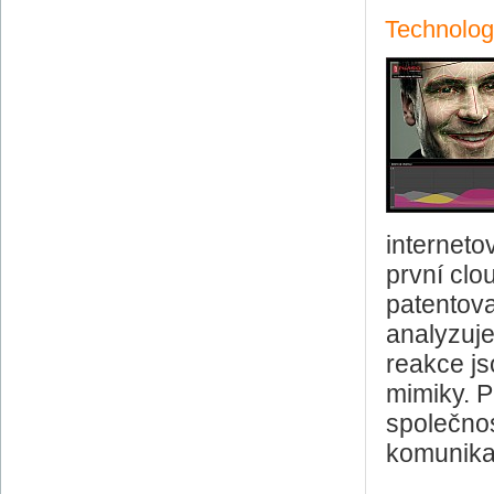
Technolog
interneto
první clo
patentova
analyzuje
reakce js
mimiky. P
společnos
komunika