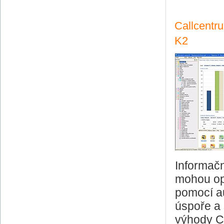
Callcentr
K2
Informačn
mohou ope
pomocí a
úspoře a
výhody Ca