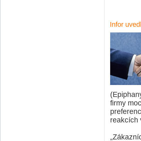
Infor uved
(Epiphany
firmy moc
preferenc
reakcích 
„Zákazní