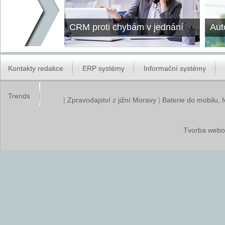
CRM proti chybám v jednání
Aut
Kontakty redakce
ERP systémy
Informační systémy
Trends
|
Zpravodajství z jižní Moravy
|
Baterie do mobilu, 
Tvorba webo