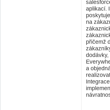
salesfor
aplikací.
poskytuj
na zákazn
zákaznick
zákaznic
přičemž 
zákazníky
dodávky, 
Everywher
a objedn
realizovat
Integrac
implement
návratnos