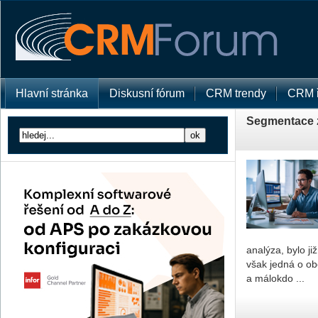
Hlavní stránka
Diskusní fórum
CRM trendy
CRM ř
Segmentace z
analýza, bylo j
však jedná o o
a málokdo ...