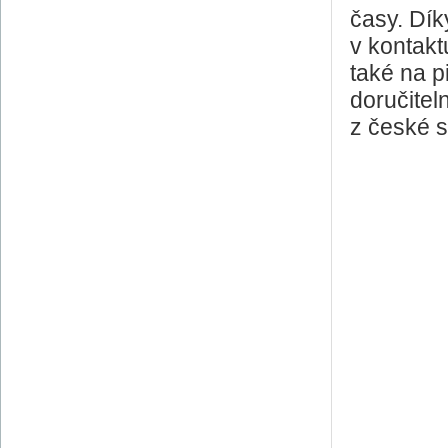
časy. Dí
v kontakt
také na p
doručitel
z české s