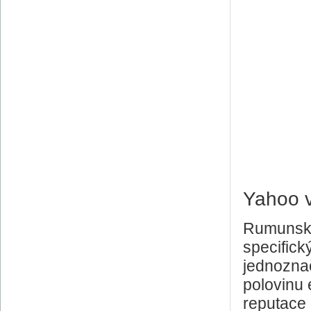
Yahoo v
Rumunský 
specifick
jednozna
polovinu
reputace 