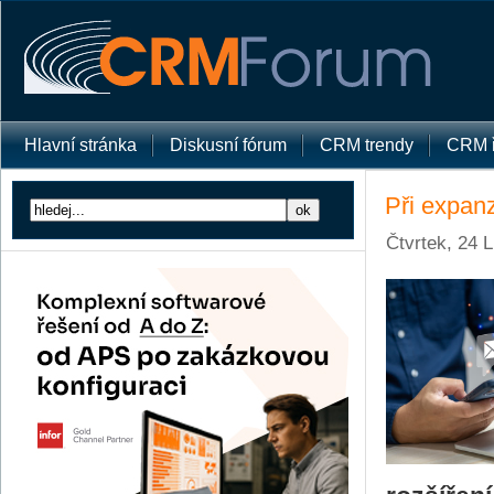
Hlavní stránka
Diskusní fórum
CRM trendy
CRM ř
Při expanz
Čtvrtek, 24 