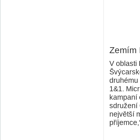
Zemím 
V oblast
Švýcarsko
druhému n
1&1. Micr
kampaní 
sdružení 
největší 
příjemce