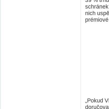
39 % trhu
schránek,
nich uspě
prémiové 
„Pokud V
doručova