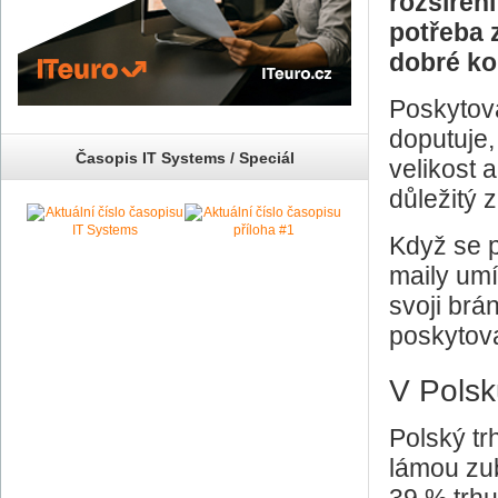
rozšířen
potřeba 
dobré ko
Poskytova
doputuje,
Časopis IT Systems / Speciál
velikost 
důležitý 
Když se 
maily umí
svoji brá
poskytova
V Polsk
Polský tr
lámou zub