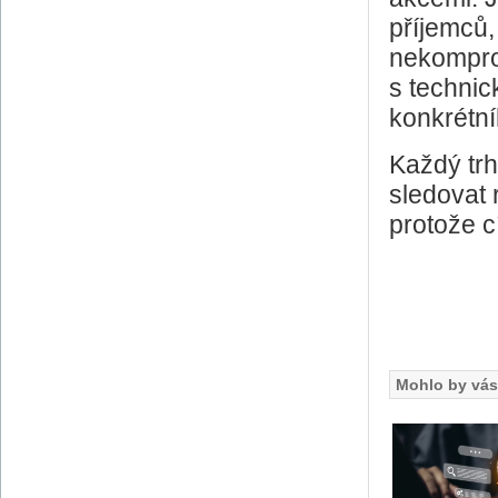
příjemců,
nekompro
s technic
konkrétní
Každý trh
sledovat 
protože c
Mohlo by vás