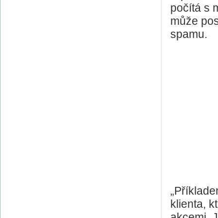
počítá s 
může posk
spamu.
„Příklad
klienta, 
akcemi. J