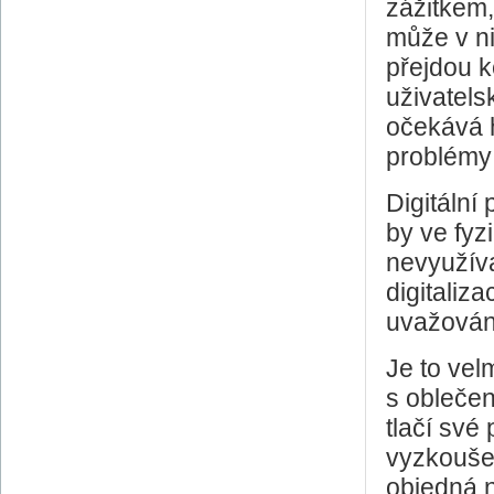
zážitkem,
může v n
přejdou 
uživatels
očekává
problémy r
Digitálni
by ve fyzi
nevyužív
digitaliza
uvažováni
Je to vel
s oblečen
tlačí sve
vyzkoušet
objedná n