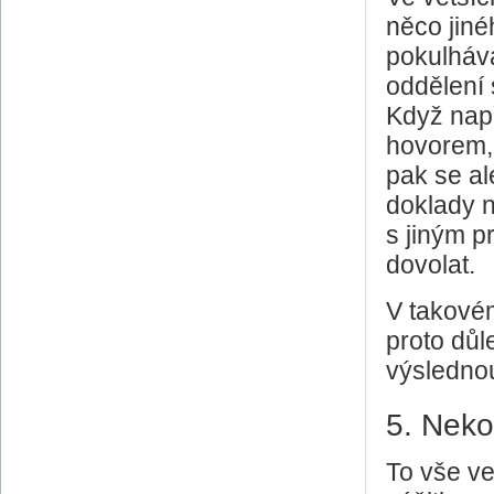
něco jine
pokulháva
oddělení
Když nap
hovorem, z
pak se ale
doklady ne
s jiným p
dovolat.
V takové
proto důl
výslednou
5. Nekon
To vše ve