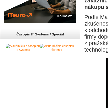
zákaznic
nákupu s
Podle Mar
zkušenost
k odchodu
Časopis IT Systems / Speciál
firmy dop
z pražské
technolog