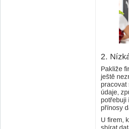
2. Nízk
Pakliže f
ještě nez
pracovat 
údaje, zpu
potřebuji
přínosy
U firem, k
sbírat da