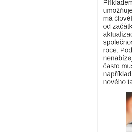
Příklade
umožňuj
má člove
od začát
aktualizac
společnos
roce. Podob
nenabízej
často mus
napříkl
nového ta