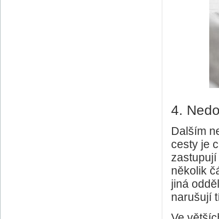
4. Nedos
Dalším n
cesty je c
zastupují 
několik c
jiná odde
narušují
Ve větši