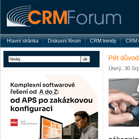
Hlavní stránka
Diskusní fórum
CRM trendy
CRM ř
Pět důvodu
Úterý, 30 Sr