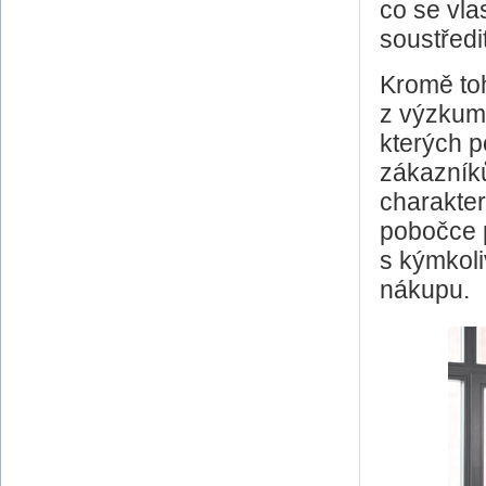
co se vlas
soustředi
Kromě to
z výzkumů
kterých po
zákazníku
charakter,
pobočce p
s kýmkoli
nákupu.