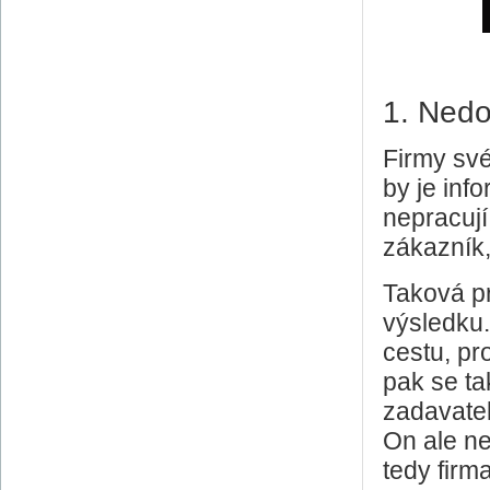
1. Nedos
Firmy své
by je info
nepracují.
zákazník
Taková pr
výsledku
cestu, pro
pak se tak
zadavatele
On ale nen
tedy firma