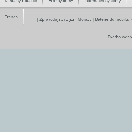
Kontakty redakce
ERP systémy
Informační systémy
Trends
|
Zpravodajství z jižní Moravy
|
Baterie do mobilu, 
Tvorba webo