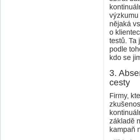
kontinuál
výzkumu 
nějaká v
o klientec
testů. Ta
podle to
kdo se jim
3. Absen
cesty
Firmy, kte
zkušenos
kontinuálne
základě 
kampaň n