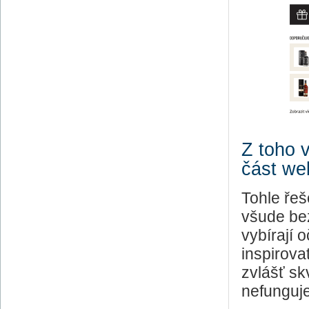
Z toho 
část we
Tohle řeš
všude bez
vybírají 
inspirova
zvlášť sk
nefunguje