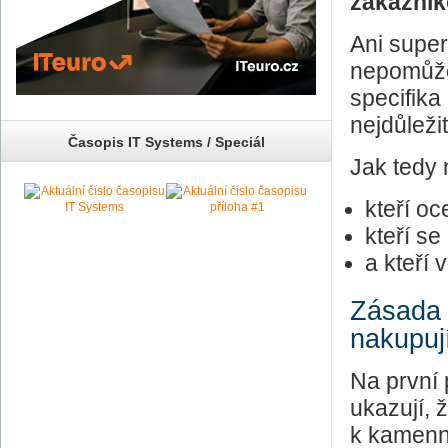
zákazník
Ani supe
nepomůžo
specifika
nejdůleži
Časopis IT Systems / Speciál
Jak tedy 
kteří oc
kteří se
a kteří
Zásada č
nakupují
Na první 
ukazují, 
k kamenn