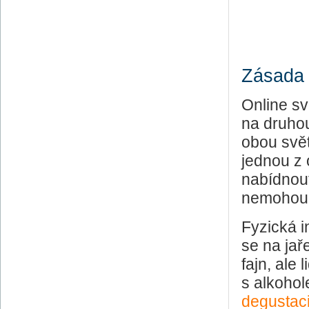
Zásada 
Online sv
na druhou
obou svět
jednou z 
nabídnout
nemohou 
Fyzická i
se na jař
fajn, ale
s alkoho
degustac