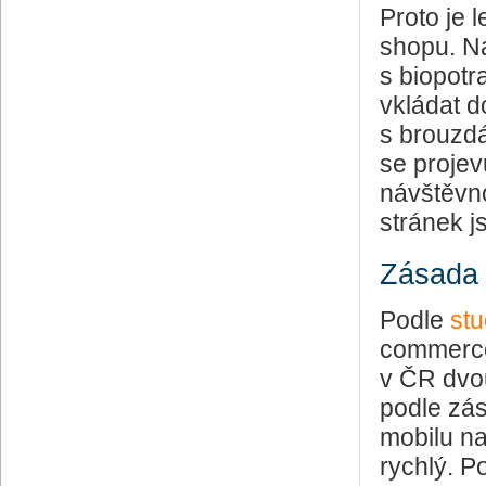
Proto je 
shopu. N
s biopot
vkládat d
s brouzdá
se projev
návštěvno
stránek j
Zásada 
Podle
st
commerce
v ČR dvo
podle zás
mobilu na
rychlý. P