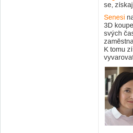
se, získa
Senesi
na
3D koupel
svých čas
zaměstnan
K tomu zí
vyvarovat