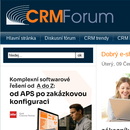
Hlavní stránka
Diskusní fórum
CRM trendy
CRM ř
Dobrý e-s
Úterý, 09 Če