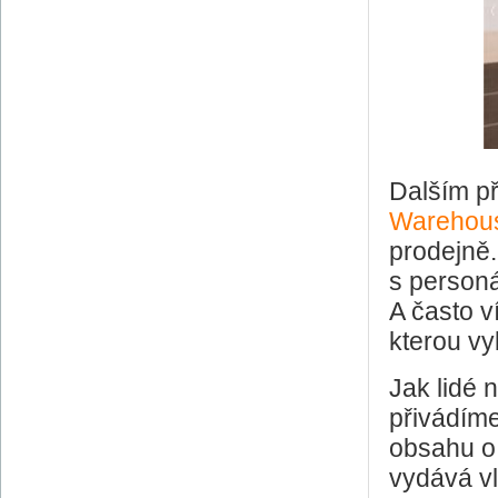
Dalším p
Warehou
prodejně.
s personá
A často ví
kterou vy
Jak lidé 
přivádím
obsahu o 
vydává vl