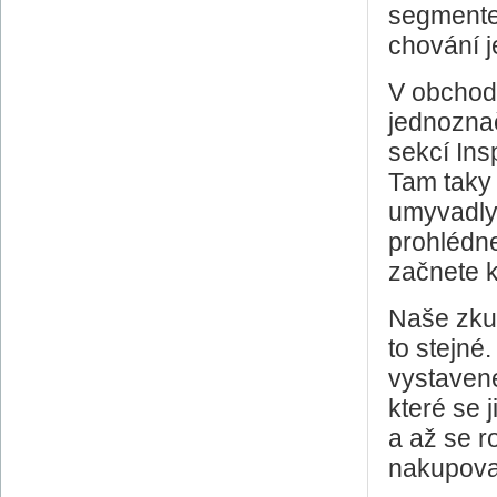
segmentec
chování j
V obchod
jednoznač
sekcí Ins
Tam taky 
umyvadly.
prohlédne
začnete k
Naše zkuš
to stejné
vystavené
které se j
a až se r
nakupova