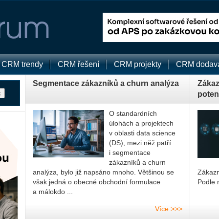
CRM trendy
CRM řešení
CRM projekty
CRM dodava
Segmentace zákazníků a churn analýza
Zákazn
potenc
O standardních
úlohách a projektech
v oblasti data science
(DS), mezi něž patří
i segmentace
zákazníků a churn
analýza, bylo již napsáno mnoho. Většinou se
Zá­kaz­
však jedná o obecné obchodní formulace
Podle n
a málokdo ...
Více >>>