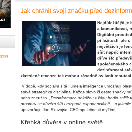
Jak chránit svoji značku před dezinfo
Nejdůležitější je
a komunikovat, r
Digitální prostř
příležitostí, ale 
největších je fe
šířit napříč int
dříve šlo předev
společenského ch
dezinformací stá
zkreslené recenze tak mohou zásadně ovlivnit reputaci 
V době, kdy sociální sítě i umělá inteligence umožňují ble
stává strategická disciplína. Každé slovo či gesto značky m
nebo zneužito. „
Dezinformace dokážou v řádu hodin zničit t
prostoru se důvěra šíří i rozpadá exponenciálně – a jakmile
upozorňuje Jan Skovajsa, CEO společnosti myTimi.
Křehká důvěra v online světě