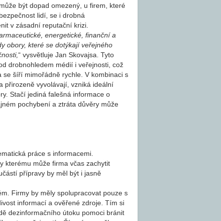
 může být dopad omezený, u firem, které
 bezpečnost lidí, se i drobná
t v zásadní reputační krizi.
armaceutické, energetické, finanční a
y obory, které se dotýkají veřejného
nosti,
“ vysvětluje Jan Skovajsa. Tyto
od drobnohledem médií i veřejnosti, což
se šíří mimořádně rychle. V kombinaci s
 přirozeně vyvolávají, vzniká ideální
ry. Stačí jediná falešná informace o
ajném pochybení a ztráta důvěry může
ematická práce s informacemi.
díky kterému může firma včas zachytit
učástí přípravy by měl být i jasně
ém. Firmy by měly spolupracovat pouze s
divost informací a ověřené zdroje. Tím si
adě dezinformačního útoku pomoci bránit