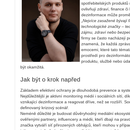
spotřebitelských produktů
ovlivňují zdraví, finance či
dezinformace může proměni
„
Nejvíce zasažené bývají f
technologické značky – ted
zájmu, zdraví nebo bezpeč
firmy se často nacházejí p
znamená, že každá zpráva 
emocemi, které tato témata
prostředí pro dezinformáto
produktu, službě nebo úd
být okamžitá.
Jak být o krok napřed
Základem efektivní ochrany je dlouhodobá prevence a syst
Nejdůležitější je aktivní monitoring médií i sociálních sítí, 
vznikající dezinformace a reagovat dříve, než se rozšíří. So
definovaný krizový scénář.
Neméně důležité je budovat důvěryhodný mediální ekosyst
ověřenými partnery, influencery a médii, kteří dbají na prav
značka vytváří síť přirozených obhájců, kteří mohou v příp