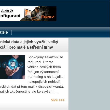
telé
ická data a jejich využití, velký
iál i pro malé a střední firmy
Spokojený zákazník se
rád vrací. Přesto
většina českých firem
řeší jen výkonnostní
marketing a na loa­ja­li­tu
na­ku­pu­jí­cích nehledí.
nic­kých dat přitom mají k dispozici kvanta.
ašich zkušeností je ale ke zvýšení ...
Více >>>