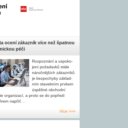
a ocení zákazník více než špatnou
nickou péči
Rozpoznání a uspo­ko­
je­ní požadavků stále
náročnějších zákazníků
je bezpochyby zá­klad­
ním stavebním prvkem
úspěšné obchodní
ie organizací, a proto se do popředí
irem napříč ...
Více >>>