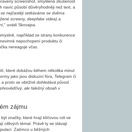
 upravený screenshot, smyšlená zkušenost
 navíc působí důvěryhodněji než text, a
 se nejčastěji setkáváme se dvěma
ržené screeny, deepfake videa) a
ní,
“ uvádí Skovajsa.
 úmyslně, například ze strany konkurence
 nevinné nepochopení produktu či
ačka nereaguje včas.
 sítí, které dokážou během několika minut
atformy jako jsou diskuzní fóra, Telegram či
, a proto se obtížně dohledává původ.
 přesvědčivý, ale falešný obsah v
ném zájmu
ýt značky, které hrají klíčovou roli ve
í citlivých témat. Právě ty se stávají
pulací. Zatímco u běžných