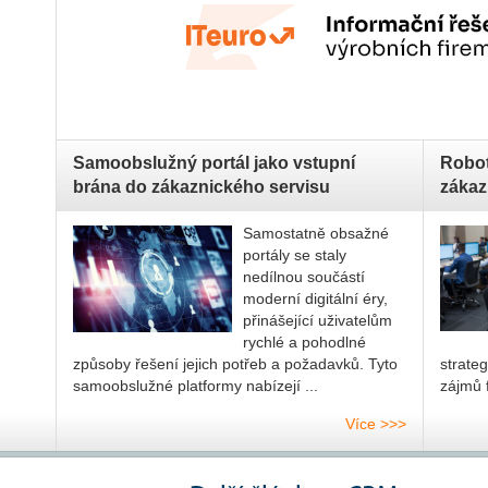
Samoobslužný portál jako vstupní
Robot
brána do zákaznického servisu
zákaz
Samostatně obsažné
portály se staly
nedílnou součástí
moderní digitální éry,
přináše­jí­cí uživatelům
rychlé a pohodlné
způsoby řešení jejich potřeb a poža­dav­ků. Tyto
strateg
sa­mo­ob­služ­né platformy nabízejí ...
zájmů f
Více >>>