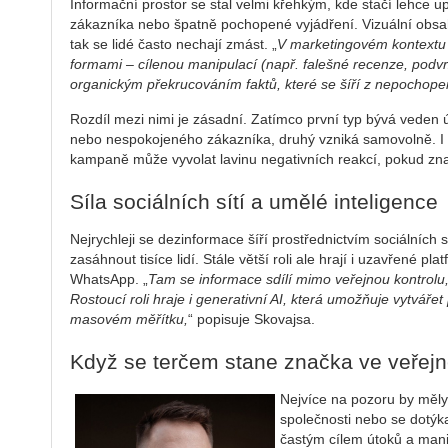
Informační prostor se stal velmi křehkým, kde stačí lehce
zákazníka nebo špatně pochopené vyjádření. Vizuální obsah
tak se lidé často nechají zmást. „
V marketingovém kontextu
formami – cílenou manipulací (např. falešné recenze, podv
organickým překrucováním faktů, které se šíří z nepochope
Rozdíl mezi nimi je zásadní. Zatímco první typ bývá veden
nebo nespokojeného zákazníka, druhý vzniká samovolně. I
kampaně může vyvolat lavinu negativních reakcí, pokud zn
Síla sociálních sítí a umělé inteligence
Nejrychleji se dezinformace šíří prostřednictvím sociálních
zasáhnout tisíce lidí. Stále větší roli ale hrají i uzavřené pl
WhatsApp. „
Tam se informace sdílí mimo veřejnou kontrolu
Rostoucí roli hraje i generativní AI, která umožňuje vytvářet
masovém měřítku,
“ popisuje Skovajsa.
Když se terčem stane značka ve veřej
Nejvíce na pozoru by měly b
společnosti nebo se dotýkaj
častým cílem útoků a mani