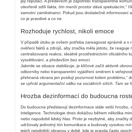
její reputaci. A především je zapotřebí transparentně komuni
otevřeně sdílí fakta, tím menší prostor dává spekulacím,
“ ř
samotní zaměstnanci. Pokud jsou dostatečně informovaní a 
co je pravdivé a co ne.
Rozhoduje rychlost, nikoli emoce
V případě útoku je ovšem potřeba zareagovat správně a s 
ověření faktů a zdrojů, aby značka měla jistotu, že reaguj
centralizovaná reakce, ideálně prostřednictvím oficiálního 
vysvětlování, a především bez emocí.
Jakmile se situace stabilizuje, je klíčové začít aktivně ob
odborníky nebo transparentní vyjádření směrem k veřejnosti.
přehnaná obrana jen posilují pozornost kolem problému,“ d
se vyhrát argumentační válku na sociálních sítích. Tam se f
Hrozba dezinformací do budoucna rost
Do budoucna představují dezinformace stále vetší hrozbu, a
inteligence. Technologie dnes dokážou během několika minut
nebo napodobit lidský hlas. Proto je nezbytné, aby značky d
udržovaly jednotný tón komunikace a budovaly vysokou míru
jejich nejsilnější obranou v době, kde je pravda často zpoc