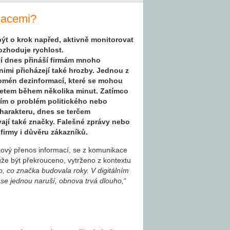
rmacemi?
 být o krok napřed, aktivně monitorovat
ozhoduje rychlost.
edí dnes přináší firmám mnoho
s nimi přicházejí také hrozby. Jednou z
nomén dezinformací, které se mohou
ernetem během několika minut. Zatímco
ším o problém politického nebo
arakteru, dnes se terčem
vají také značky. Falešné zprávy nebo
firmy i důvěru zákazníků.
skový přenos informací, se z komunikace
ůže být překrouceno, vytrženo z kontextu
o, co značka budovala roky. V digitálním
 se jednou naruší, obnova trvá dlouho,
“