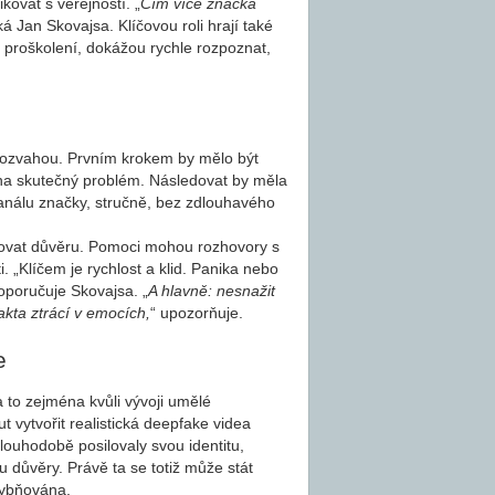
kovat s veřejností. „
Čím více značka
íká Jan Skovajsa. Klíčovou roli hrají také
proškolení, dokážou rychle rozpoznat,
rozvahou. Prvním krokem by mělo být
e na skutečný problém. Následovat by měla
kanálu značky, stručně, bez zdlouhavého
novovat důvěru. Pomoci mohou rozhovory s
 „Klíčem je rychlost a klid. Panika nebo
oporučuje Skovajsa. „
A hlavně: nesnažit
akta ztrácí v emocích,
“ upozorňuje.
e
 to zejména kvůli vývoji umělé
 vytvořit realistická deepfake videa
louhodobě posilovaly svou identitu,
 důvěry. Právě ta se totiž může stát
hybňována.