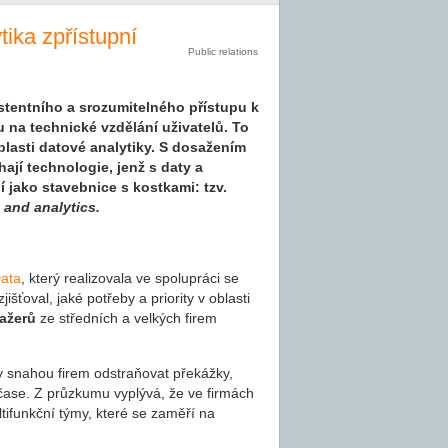
ika zpřístupní
Public relations
stentního a srozumitelného přístupu k
 na technické vzdělání uživatelů. To
blasti datové analytiky. S dosažením
ají technologie, jenž s daty a
í jako stavebnice s kostkami: tzv.
and analytics.
ata
, který realizovala ve spolupráci se
išťoval, jaké potřeby a priority v oblasti
ažerů
ze středních a velkých firem
dy snahou firem odstraňovat překážky,
m čase. Z průzkumu vyplývá, že ve firmách
ltifunkční týmy, které se zaměří na