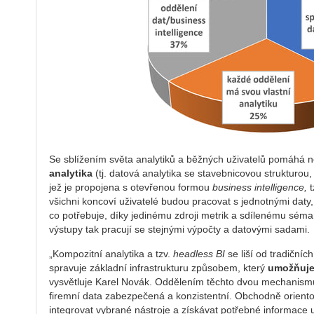
Se sblížením světa analytiků a běžných uživatelů pomáhá n
analytika
(tj. datová analytika se stavebnicovou strukturou,
jež je propojena s otevřenou formou
business intelligence,
t
všichni koncoví uživatelé budou pracovat s jednotnými daty
co potřebuje, díky jedinému zdroji metrik a sdílenému sém
výstupy tak pracují se stejnými výpočty a datovými sadami.
„Kompozitní analytika a tzv.
headless BI
se liší od tradičníc
spravuje základní infrastrukturu způsobem, který
umožňuje 
vysvětluje Karel Novák. Oddělením těchto dvou mechanismů
firemní data zabezpečená a konzistentní. Obchodně orien
integrovat vybrané nástroje a získávat potřebné informace 