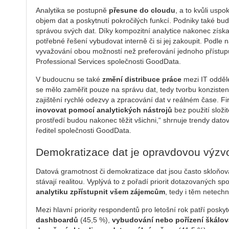
Analytika se postupně
přesune do cloudu
, a to kvůli usp
objem dat a poskytnutí pokročilých funkcí. Podniky také bud
správou svých dat. Díky kompozitní analytice nakonec získají o
potřebné řešení vybudovat interně či si jej zakoupit. Podle 
vyvažování obou možností než preferování jednoho přístupu
Professional Services společnosti GoodData.
V budoucnu se také
změní distribuce práce
mezi IT odděle
se mělo zaměřit pouze na správu dat, tedy tvorbu konzistent
zajištění rychlé odezvy a zpracování dat v reálném čase. Fi
inovovat pomocí analytických nástrojů
bez použití slož
prostředí budou nakonec těžit všichni,“ shrnuje trendy dat
ředitel společnosti GoodData.
Demokratizace dat je opravdovou výzv
Datová gramotnost či demokratizace dat jsou často skloňov
stávají realitou. Vyplývá to z pořadí priorit dotazovaných s
analytiku zpřístupnit všem zájemcům
, tedy i těm netec
Mezi hlavní priority respondentů pro letošní rok patří posky
dashboardů
(45,5 %),
vybudování nebo pořízení škálova