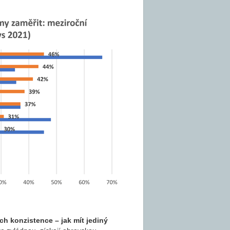
ch konzistence – jak mít jediný