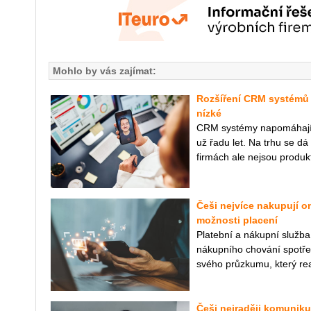
Mohlo by vás zajímat:
Rozšíření CRM systémů 
nízké
CRM systémy napomáhají k
už řadu let. Na trhu se dá
firmách ale nejsou produkt
Češi nejvíce nakupují onl
možnosti placení
Platební a nákupní služba
nákupního chování spotře
svého průzkumu, který rea
Češi nejraději komuniku