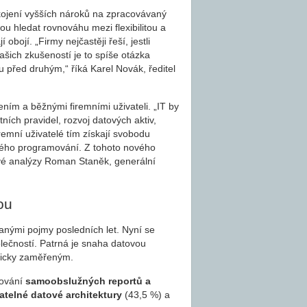
okojení vyšších nároků na zpracovávaný
ou hledat rovnováhu mezi flexibilitou a
bojí. „Firmy nejčastěji řeší, jestli
našich zkušeností je to spíše otázka
 před druhým,“ říká Karel Novák, ředitel
ním a běžnými firemními uživateli. „IT by
ních pravidel, rozvoj datových aktiv,
remní uživatelé tím získají svobodu
itého programování. Z tohoto nového
ové analýzy Roman Staněk, generální
ou
anými pojmy posledních let. Nyní se
polečností. Patrná je snaha datovou
hnicky zaměřeným.
tování
samoobslužných reportů a
telné datové architektury
(43,5 %) a