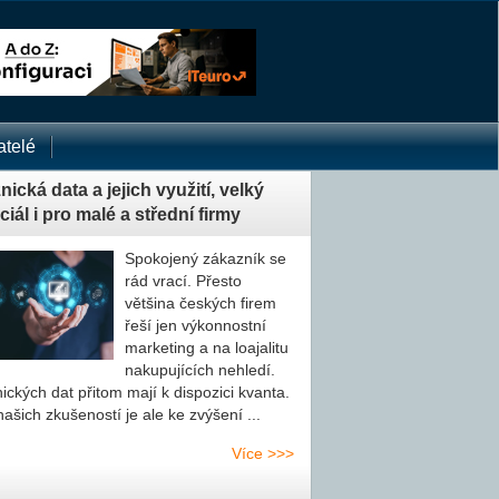
telé
ická data a jejich využití, velký
iál i pro malé a střední firmy
Spokojený zákazník se
rád vrací. Přesto
většina českých firem
řeší jen výkonnostní
marketing a na loa­ja­li­tu
na­ku­pu­jí­cích nehledí.
nic­kých dat přitom mají k dispozici kvanta.
ašich zkušeností je ale ke zvýšení ...
Více >>>