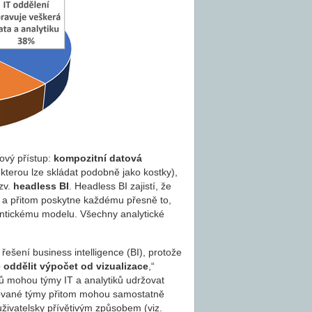
ový přístup:
kompozitní datová
 kterou lze skládat podobně jako kostky),
zv.
headless BI
. Headless BI zajistí, že
, a přitom poskytne každému přesně to,
antickému modelu. Všechny analytické
h řešení business intelligence (BI), protože
oddělit výpočet od vizualizace
,“
 mohou týmy IT a analytiků udržovat
tované týmy přitom mohou samostatně
uživatelsky přívětivým způsobem (viz.