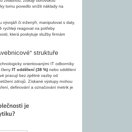
 to zvládnou, získají obrovskou
ky tomu povedlo snížit náklady na
vývojáři či inženýři, manipulovat s daty,
ě rychleji reagovat na potřeby
osti, která poskytuje služby firmám
avebnicové“ struktuře
echnologicky orientovanými IT odborníky
e členy
IT oddělení (38 %)
nebo oddělení
ové pracují bez zpětné vazby od
přetížení zdrojů. Získané výstupy mohou
ření, definování a označování metrik je