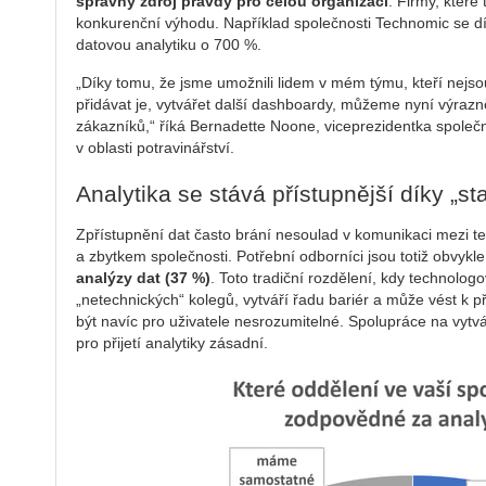
správný zdroj pravdy pro celou organizaci
. Firmy, které
konkurenční výhodu. Například společnosti Technomic se dí
datovou analytiku o 700 %.
„Díky tomu, že jsme umožnili lidem v mém týmu, kteří nejsou 
přidávat je, vytvářet další dashboardy, můžeme nyní výrazn
zákazníků,“ říká Bernadette Noone, viceprezidentka společn
v oblasti potravinářství.
Analytika se stává přístupnější díky „st
Zpřístupnění dat často brání nesoulad v komunikaci mezi t
a zbytkem společnosti. Potřební odborníci jsou totiž obvykl
analýzy dat (37 %)
. Toto tradiční rozdělení, kdy technolog
„netechnických“ kolegů, vytváří řadu bariér a může vést k 
být navíc pro uživatele nesrozumitelné. Spolupráce na vytvá
pro přijetí analytiky zásadní.