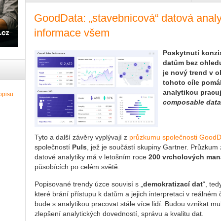
GoodData: „stavebnicová“ datová analyt
informace všem
Poskytnutí konzi
datům bez ohledu
je nový trend v o
tohoto cíle pomáh
analytikou pracuj
composable data 
Tyto a další závěry vyplývají z
průzkumu společnosti GoodD
společností
Puls
, jež je součástí skupiny Gartner. Průzkum zj
datové analytiky má v letošním roce
200 vrcholových man
působících po celém světě.
Popisované trendy úzce souvisí s „
demokratizací dat
“, te
které brání přístupu k datům a jejich interpretaci v reálné
bude s analytikou pracovat stále více lidí. Budou vznikat mu
zlepšení analytických dovedností, správu a kvalitu dat.