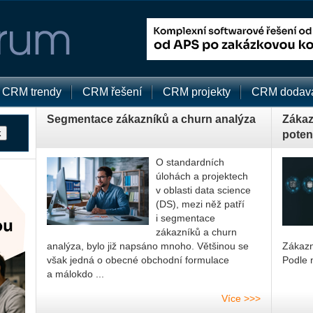
CRM trendy
CRM řešení
CRM projekty
CRM dodava
Segmentace zákazníků a churn analýza
Zákazn
potenc
O standardních
úlohách a projektech
v oblasti data science
(DS), mezi něž patří
i segmentace
zákazníků a churn
analýza, bylo již napsáno mnoho. Většinou se
Zá­kaz­
však jedná o obecné obchodní formulace
Podle n
a málokdo ...
Více >>>