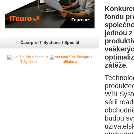
Konkure
fondu pr
společno
jednou z 
produkti
Časopis IT Systems / Speciál
veškerýc
optimali
zátěže.
Technolog
produkte
WBI Syst
sérii ro
obchodně-
budou sv
uživatels