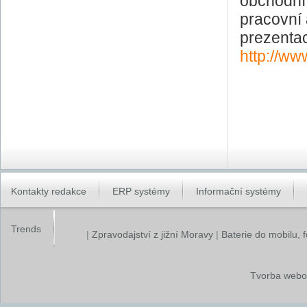
obchodní 
pracovní 
prezenta
http://ww
Kontakty redakce
ERP systémy
Informační systémy
Trends
|
Zpravodajství z jižní Moravy
|
Baterie do mobilu, 
Tvorba webo